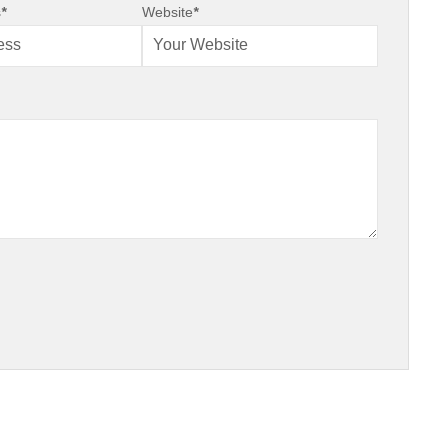
s
*
Website
*