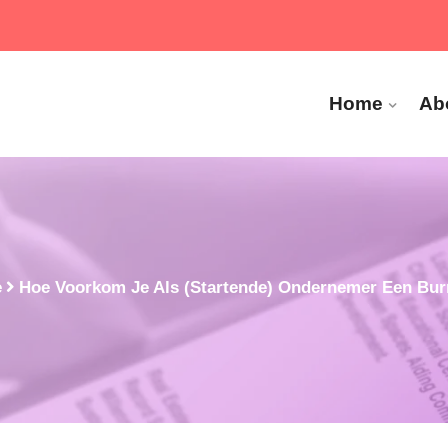
Home
Ab
e
Hoe Voorkom Je Als (startende) Ondernemer Een Bu