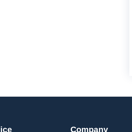
ice
Company