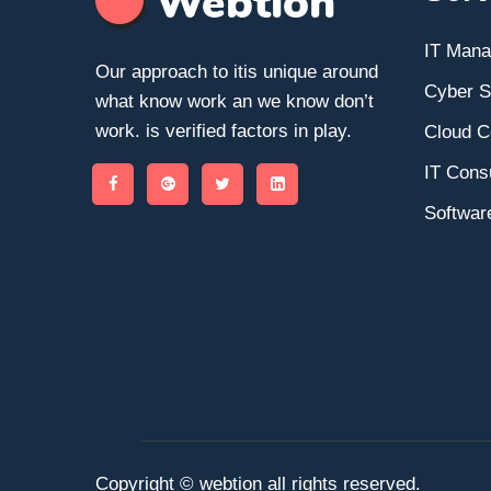
IT Man
Our approach to itis unique around
Cyber S
what know work an we know don’t
work. is verified factors in play.
Cloud C
IT Consu
Softwar
Copyright © webtion all rights reserved.