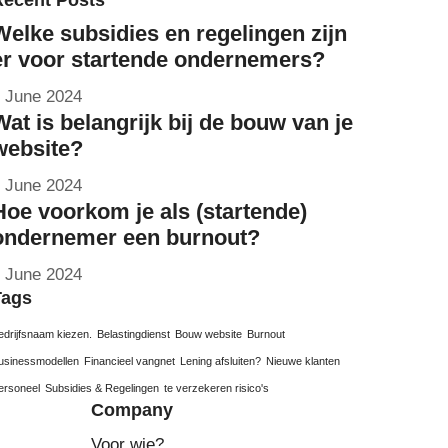
Recent Posts
Welke subsidies en regelingen zijn
er voor startende ondernemers?
 June 2024
Wat is belangrijk bij de bouw van je
website?
 June 2024
Hoe voorkom je als (startende)
ondernemer een burnout?
 June 2024
Tags
edrijfsnaam kiezen.
Belastingdienst
Bouw website
Burnout
usinessmodellen
Financieel vangnet
Lening afsluiten?
Nieuwe klanten
ersoneel
Subsidies & Regelingen
te verzekeren risico's
Company
Voor wie?