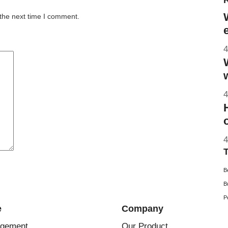
 the next time I comment.
4
4
4
B
B
P
e
Company
agement
Our Product