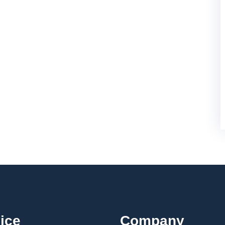
ice
Company