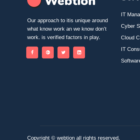
IT Man
Our approach to itis unique around
Cyber S
what know work an we know don’t
work. is verified factors in play.
Cloud C
IT Consu
Softwar
Copyright © webtion all rights reserved.